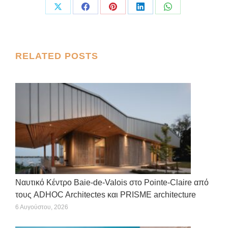
Share
Share
Share
Share
Share
on
on
on
on
on
X
Facebook
Pinterest
LinkedIn
WhatsApp
Post
RELATED POSTS
navigation
Ναυτικό Κέντρο Baie-de-Valois στο Pointe-Claire από
τους ADHOC Architectes και PRISME architecture
6 Αυγούστου, 2026