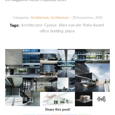
Categories:
Architecture
,
Architecture
28 Αυγούστου, 2020
Architecture
Cyprus
Mies van der Rohe Award
Tags:
office building
plaza
+4
Share this post!