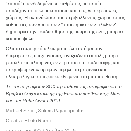
“κουτιά” επενδεδυμένα με καθρέπτες, τα οποία
υποδέχονται τα κλιμακοστάσια και τους δευτερεύοντες
χώρους. Η αντανάκλαση του περιβάλλοντος χώρου στους
καθρέπτες των δύο αυτών ”υποστηρικτικών πλίνθων“
δημιουργεί την ψευδαίσθηση της αιώρησης ενός μαύρου
κουτιού ψηλά.
Όλα τα εσωτερικά τελειώματα είναι από μπετόν
διαφορετικής επεξεργασίας, ανοξείδωτο ατσάλι, μαύρο
μέταλλο και αλουμίνιο, ενώ η απουσία ψευδοροφής και
υπερυψωμένων ορόφων, αφήνει τα μηχανικά και
ηλεκτρολογικά στοιχεία εκτεθειμένα στο μάτι του θεατή.
Τo κτίριo γραφείων 3CX προτάθηκε ως υποψήφιο για το
Βραβείο
Αρχιτεκτονικής της Ευρωπαϊκής Ένωσης-Mies
van der Rohe Award 2019.
Michael Seroff, Soteris Papadopoulos
Creative Photo Room
ek magazine #236 Απρίλιος 2019