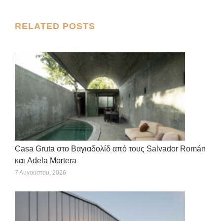
X
Facebook
Pinterest
LinkedIn
WhatsApp
Post
RELATED POSTS
navigation
Casa Gruta στο Βαγιαδολίδ από τους Salvador Román
και Adela Mortera
7 Αυγούστου, 2026