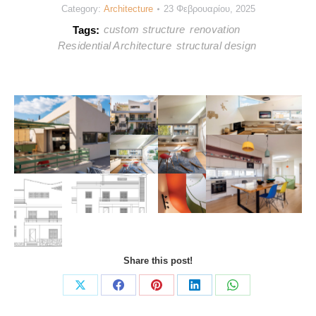
Category:
Architecture
23 Φεβρουαρίου, 2025
custom structure
renovation
Tags:
Residential Architecture
structural design
Share this post!
Share
Share
Share
Share
Share
on
on
on
on
on