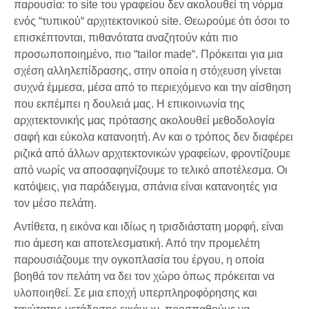
παρουσία: το site του γραφείου δεν ακολουθεί τη νόρμα
ενός “τυπικού“ αρχιτεκτονικού site. Θεωρούμε ότι όσοι το
επισκέπτονται, πιθανότατα αναζητούν κάτι πιο
προσωποποιημένο, πιο “tailor made“. Πρόκειται για μια
σχέση αλληλεπίδρασης, στην οποία η στόχευση γίνεται
συχνά έμμεσα, μέσα από το περιεχόμενο και την αίσθηση
που εκπέμπει η δουλειά μας. Η επικοινωνία της
αρχιτεκτονικής μας πρότασης ακολουθεί μεθοδολογία
σαφή και εύκολα κατανοητή. Αν και ο τρόπος δεν διαφέρει
ριζικά από άλλων αρχιτεκτονικών γραφείων, φροντίζουμε
από νωρίς να αποσαφηνίζουμε το τελικό αποτέλεσμα. Οι
κατόψεις, για παράδειγμα, σπάνια είναι κατανοητές για
τον μέσο πελάτη.
Αντίθετα, η εικόνα και ιδίως η τρισδιάστατη μορφή, είναι
πιο άμεση και αποτελεσματική. Από την προμελέτη
παρουσιάζουμε την ογκοπλασία του έργου, η οποία
βοηθά τον πελάτη να δει τον χώρο όπως πρόκειται να
υλοποιηθεί. Σε μια εποχή υπερπληροφόρησης και