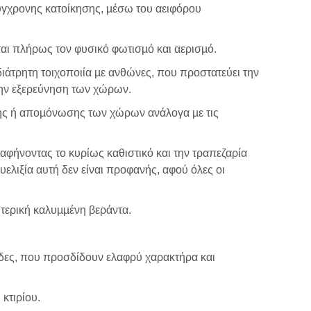
σύγχρονης κατοίκησης, µέσω του αειφόρου
ται πλήρως τον φυσικό φωτισµό και αερισµό.
άτρητη τοιχοποιία µε ανθώνες, που προστατεύει την
 την εξερεύνηση των χώρων.
ησης ή αποµόνωσης των χώρων ανάλογα µε τις
, αφήνοντας το κυρίως καθιστικό και την τραπεζαρία
 ευελιξία αυτή δεν είναι προφανής, αφού όλες οι
ωτερική καλυµµένη βεράντα.
σίδες, που προσδίδουν ελαφρύ χαρακτήρα και
κτιρίου.