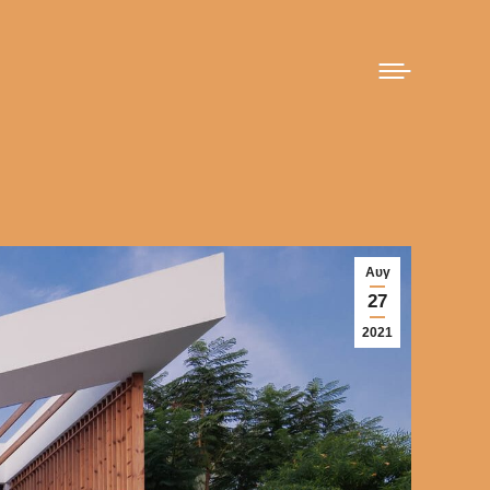
Αυγ
27
2021