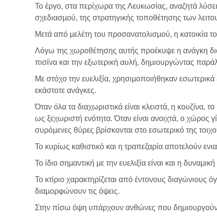
Το έργο, στα περίχωρα της Λευκωσίας, αναζητά λύσε
σχεδιασµού, της στρατηγικής τοποθέτησης των λειτου
Μετά από µελέτη του προσανατολισµού, η κατοικία τ
Λόγω της χωροθέτησης αυτής προέκυψε η ανάγκη διασ
πισίνα και την εξωτερική αυλή, δηµιουργώντας παράλ
Με στόχο την ευελιξία, χρησιµοποιήθηκαν εσωτερικά
εκάστοτε ανάγκες.
Όταν όλα τα διαχωριστικά είναι κλειστά, η κουζίνα, 
ως ξεχωριστή ενότητα. Όταν είναι ανοιχτά, ο χώρος γίν
συρόµενες θύρες βρίσκονται στο εσωτερικό της τοιχο
Το κυρίως καθιστικό και η τραπεζαρία αποτελούν ενι
Το ίδιο σηµαντική µε την ευελιξία είναι και η δυναµικ
Το κτίριο χαρακτηρίζεται από έντονους διαγώνιους ό
διαµορφώνουν τις όψεις.
Στην πίσω όψη υπάρχουν ανθώνες που δηµιουργούν έ