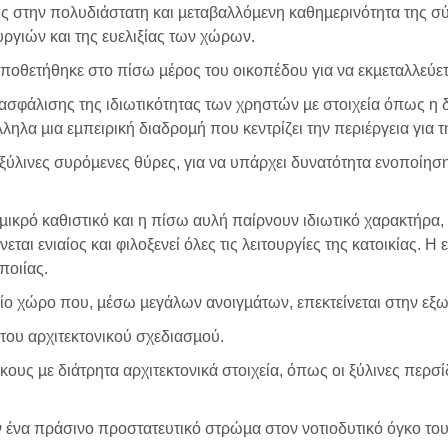
ις στην πολυδιάστατη και µεταβαλλόµενη καθηµερινότητα της 
ργιών και της ευελιξίας των χώρων.
οποθετήθηκε στο πίσω µέρος του οικοπέδου για να εκµεταλλεύε
φάλισης της ιδιωτικότητας των χρηστών µε στοιχεία όπως η δι
ληλα µια εµπειρική διαδροµή που κεντρίζει την περιέργεια για
 ξύλινες συρόµενες θύρες, για να υπάρχει δυνατότητα ενοποί
το µικρό καθιστικό και η πίσω αυλή παίρνουν ιδιωτικό χαρακτήρα
εται ενιαίος και φιλοξενεί όλες τις λειτουργίες της κατοικίας. Η
ποιίας.
αίο χώρο που, µέσω µεγάλων ανοιγµάτων, επεκτείνεται στην εξ
ή του αρχιτεκτονικού σχεδιασµού.
γκους µε διάτρητα αρχιτεκτονικά στοιχεία, όπως οι ξύλινες περ
να πράσινο προστατευτικό στρώµα στον νοτιοδυτικό όγκο του 