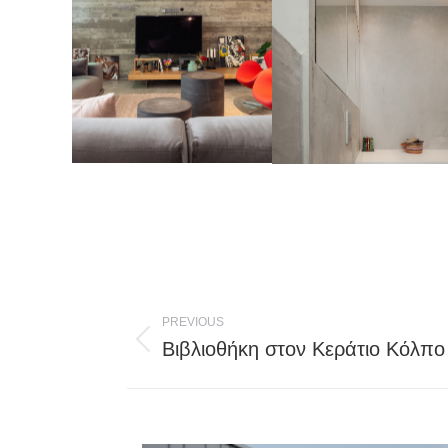
Post
PREVIOUS
navigation
Βιβλιοθήκη στον Κεράτιο Κόλπο
Previous
post: