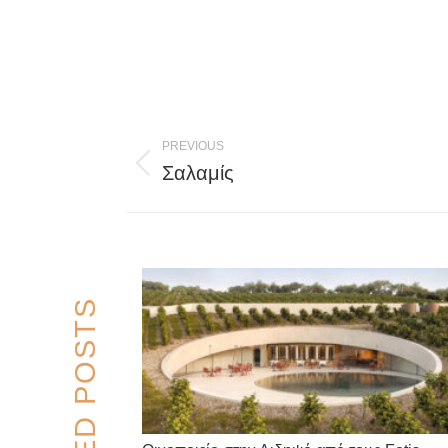
Post
PREVIOUS
navigation
Σαλαμίς
Previous
post:
RELATED POSTS