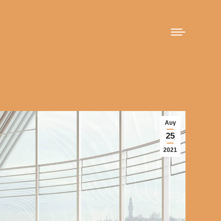
Αυγ
25
2021