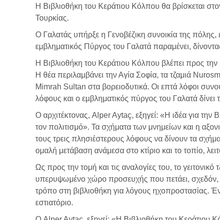
Η Βιβλιοθήκη του Κεράτιου Κόλπου θα βρίσκεται στον
Τουρκίας.
Ο Γαλατάς υπήρξε η Γενοβέζικη συνοικία της πόλης, ε
εμβληματικός Πύργος του Γαλατά παραμένει, δίνοντας
Η Βιβλιοθήκη του Κεράτιου Κόλπου βλέπει προς την ι
Η θέα περιλαμβάνει την Αγία Σοφία, τα τζαμιά Nurosm
Mimrah Sultan στα βορειοδυτικά. Οι επτά λόφοι συνο
λόφους και ο εμβληματικός πύργος του Γαλατά δίνε
Ο αρχιτέκτονας, Alper Aytaç, εξηγεί: «Η ιδέα για τη
τον πολιτισμό». Τα σχήματα των μνημείων και η αξο
τους τρεις πλησιέστερους λόφους να δίνουν τα σχήμα
ομαλή μετάβαση ανάμεσα στο κτίριο και το τοπίο, λε
Ως προς την τομή και τις αναλογίες του, το γειτονικό
υπερυψωμένο χώρο προσευχής που πετάει, σχεδόν, π
τρόπο στη βιβλιοθήκη για λόγους ηχοπροστασίας. Ένα
εστιατόριο.
Ο Alper Aytaç, εξηγεί: «Η Βιβλιοθήκη του Κεράτιου 