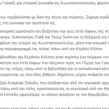
 Γαλατά, μία ιστορική συνοικία της Κωνσταντινούπολης φορτισμέ
νώ περιβαλλόταν με δικό της τείχος και πύργους. Σήμερα σχεδό
 στη συνοικία την ταυτότητά της.
στορική χερσόνησο του Βυζαντίου και τους επτά λόφους της πόλ
aniye, Suleimaniye, Fatih και Yavuz Selim και τη δεξαμενή του 
ψίζουν την ιστορία της Κωνσταντινούπολης, μέσα στα ιστορικά 
ι την κορυφογραμμή της πόλης πάνω από τον Κεράτιο Κόλπο.
ν Βιβλιοθήκη του Κεράτιου Κόλπου είναι περίπου ένα τούρκικο «ι
νικότητα των επτά λόφων που δείχνουν προς τον Πύργο του Γαλα
τα της στέγης πάνω από τη βιβλιοθήκη και το εκπαιδευτικό κέντ
ιτουργώντας ως ένα είδος βάθρου, δημόσιου χώρου ανάμεσα στο 
 τζαμί Azapkapi Sokullu, που σχεδιάστηκε από τον κορυφαίο αρχι
άνω από την πόλη, προστατεύοντας το εσωτερικό από τον θόρυβ
 επίπεδο χαμηλότερα, το ισόγειο φιλοξενεί τις πιο θορυβώδεις 
Κόλπου είναι ένας φάρος γνώσης για την Κωνσταντινούπολη και 