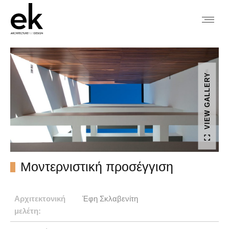
VIEW GALLERY
Μοντερνιστική προσέγγιση
Αρχιτεκτονική
Έφη Σκλαβενίτη
μελέτη: