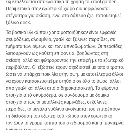
εκμεταλλεύεται αποκλειστικά τη χρήση του roof garden.
Περιμετρικά στον εξωτερικό χώρο διαμορφώνονται
στέγαστρα για σκίαση, ενώ στο δάπεδο έχει τοποθετηθεί
ξύλινο deck.
Τα βασικά υλικά που χρησιμοποιήθηκαν είναι εμφανές
σκυρόδεμα, αλουμίνιο, γυαλί και ξύλινες περσίδες, σε
τμήματα των όψεων και των υπνοδωματίων. Οι περσίδες
λειτουργούν ως κάθετη επιφάνεια, βοηθώντας στη
σκίαση, αλλά και φιλτράροντας την επαφή με το εξωτερικό
περιβάλλον. Οι εξώστες έχουν σχεδιαστεί με τέτοιο τρόπο,
ώστε να υπάρχει ποικιλία στην όψη, με αποτέλεσμα άλλοι
να έχουν κατασκευστεί με στηθαίο σε όλο το ύψος, άλλοι
από γυαλί και άλλοι από σιδηροκατασκευή. Τα φέροντα
στοιχεία από σκυρόδεμα, σε συνδυασμό με δομικά
στοιχεία όπως οι μεταλλικές καμινάδες, οι ξύλινες
περσίδες, τα μεγάλα γυάλινα ανοίγματα που επιτρέπουν
τη διείσδυση του εξωτερικού χώρου στον εσωτερικό,
τονίζουν τη γραμμικότητα του σχεδιασμού και τη μοντέρνα
(minimal) αρχιτεκτονική.