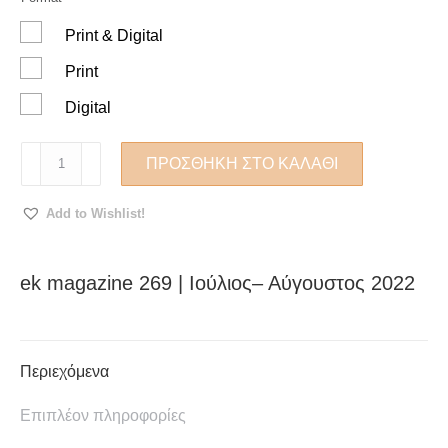
Print & Digital
Print
Digital
ek
ΠΡΟΣΘΉΚΗ ΣΤΟ ΚΑΛΆΘΙ
magazine
269
Add to Wishlist!
|
Ιούλιος–
Αύγουστος
ek magazine 269 | Ιούλιος– Αύγουστος 2022
2022
ποσότητα
Περιεχόμενα
Επιπλέον πληροφορίες