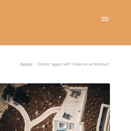
You are here:
Αρχική
Entries tagged with "undercut architecture"