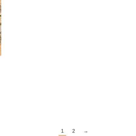
1
2
→