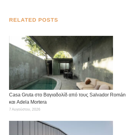
on
on
on
on
on
X
Facebook
Pinterest
LinkedIn
WhatsApp
Post
RELATED POSTS
navigation
Casa Gruta στο Βαγιαδολίδ από τους Salvador Román
και Adela Mortera
7 Αυγούστου, 2026