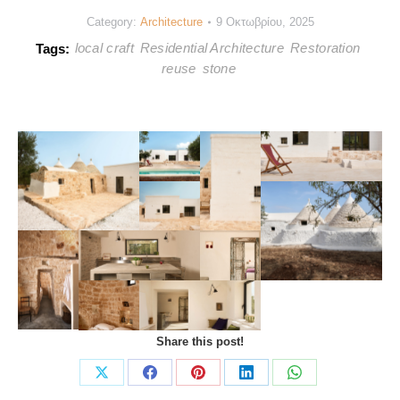
Category:
Architecture
9 Οκτωβρίου, 2025
local craft
Residential Architecture
Restoration
Tags:
reuse
stone
Share this post!
Share
Share
Share
Share
Share