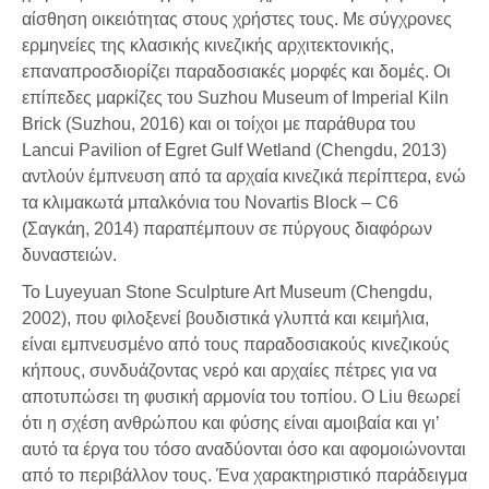
αίσθηση οικειότητας στους χρήστες τους. Με σύγχρονες
ερμηνείες της κλασικής κινεζικής αρχιτεκτονικής,
επαναπροσδιορίζει παραδοσιακές μορφές και δομές. Οι
επίπεδες μαρκίζες του Suzhou Museum of Imperial Kiln
Brick (Suzhou, 2016) και οι τοίχοι με παράθυρα του
Lancui Pavilion of Egret Gulf Wetland (Chengdu, 2013)
αντλούν έμπνευση από τα αρχαία κινεζικά περίπτερα, ενώ
τα κλιμακωτά μπαλκόνια του Novartis Block – C6
(Σαγκάη, 2014) παραπέμπουν σε πύργους διαφόρων
δυναστειών.
Το Luyeyuan Stone Sculpture Art Museum (Chengdu,
2002), που φιλοξενεί βουδιστικά γλυπτά και κειμήλια,
είναι εμπνευσμένο από τους παραδοσιακούς κινεζικούς
κήπους, συνδυάζοντας νερό και αρχαίες πέτρες για να
αποτυπώσει τη φυσική αρμονία του τοπίου. Ο Liu θεωρεί
ότι η σχέση ανθρώπου και φύσης είναι αμοιβαία και γι’
αυτό τα έργα του τόσο αναδύονται όσο και αφομοιώνονται
από το περιβάλλον τους. Ένα χαρακτηριστικό παράδειγμα