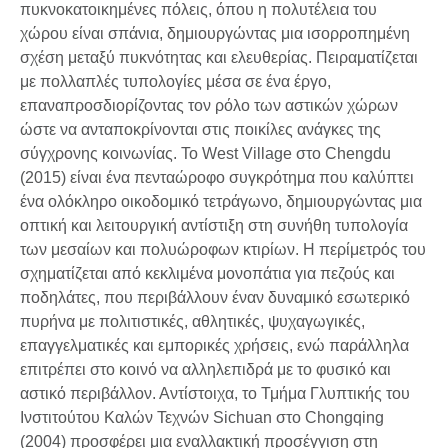
πυκνοκατοικημένες πόλεις, όπου η πολυτέλεια του
χώρου είναι σπάνια, δημιουργώντας μια ισορροπημένη
σχέση μεταξύ πυκνότητας και ελευθερίας. Πειραματίζεται
με πολλαπλές τυπολογίες μέσα σε ένα έργο,
επαναπροσδιορίζοντας τον ρόλο των αστικών χώρων
ώστε να ανταποκρίνονται στις ποικίλες ανάγκες της
σύγχρονης κοινωνίας. Το West Village στο Chengdu
(2015) είναι ένα πενταώροφο συγκρότημα που καλύπτει
ένα ολόκληρο οικοδομικό τετράγωνο, δημιουργώντας μια
οπτική και λειτουργική αντίστιξη στη συνήθη τυπολογία
των μεσαίων και πολυώροφων κτιρίων. Η περίμετρός του
σχηματίζεται από κεκλιμένα μονοπάτια για πεζούς και
ποδηλάτες, που περιβάλλουν έναν δυναμικό εσωτερικό
πυρήνα με πολιτιστικές, αθλητικές, ψυχαγωγικές,
επαγγελματικές και εμπορικές χρήσεις, ενώ παράλληλα
επιτρέπει στο κοινό να αλληλεπιδρά με το φυσικό και
αστικό περιβάλλον. Αντίστοιχα, το Τμήμα Γλυπτικής του
Ινστιτούτου Καλών Τεχνών Sichuan στο Chongqing
(2004) προσφέρει μια εναλλακτική προσέγγιση στη