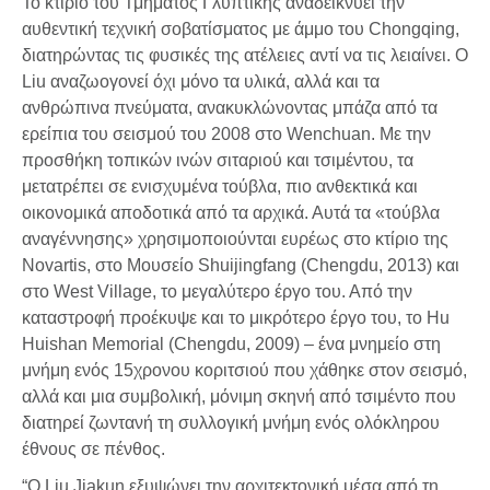
Το κτίριο του Τμήματος Γλυπτικής αναδεικνύει την
αυθεντική τεχνική σοβατίσματος με άμμο του Chongqing,
διατηρώντας τις φυσικές της ατέλειες αντί να τις λειαίνει. Ο
Liu αναζωογονεί όχι μόνο τα υλικά, αλλά και τα
ανθρώπινα πνεύματα, ανακυκλώνοντας μπάζα από τα
ερείπια του σεισμού του 2008 στο Wenchuan. Με την
προσθήκη τοπικών ινών σιταριού και τσιμέντου, τα
μετατρέπει σε ενισχυμένα τούβλα, πιο ανθεκτικά και
οικονομικά αποδοτικά από τα αρχικά. Αυτά τα «τούβλα
αναγέννησης» χρησιμοποιούνται ευρέως στο κτίριο της
Novartis, στο Μουσείο Shuijingfang (Chengdu, 2013) και
στο West Village, το μεγαλύτερο έργο του. Από την
καταστροφή προέκυψε και το μικρότερο έργο του, το Hu
Huishan Memorial (Chengdu, 2009) – ένα μνημείο στη
μνήμη ενός 15χρονου κοριτσιού που χάθηκε στον σεισμό,
αλλά και μια συμβολική, μόνιμη σκηνή από τσιμέντο που
διατηρεί ζωντανή τη συλλογική μνήμη ενός ολόκληρου
έθνους σε πένθος.
“Ο Liu Jiakun εξυψώνει την αρχιτεκτονική μέσα από τη