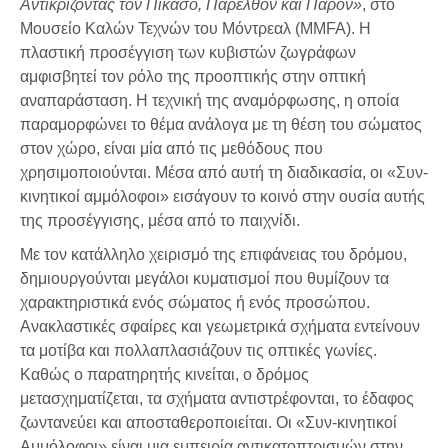
Αντικρίζοντας τον Πικάσο, Παρελθόν και Παρόν»
, στο
Μουσείο Καλών Τεχνών του Μόντρεαλ (MMFA). Η
πλαστική προσέγγιση των κυβιστών ζωγράφων
αμφισβητεί τον ρόλο της προοπτικής στην οπτική
αναπαράσταση. Η τεχνική της αναμόρφωσης, η οποία
παραμορφώνει το θέμα ανάλογα με τη θέση του σώματος
στον χώρο, είναι μία από τις μεθόδους που
χρησιμοποιούνται. Μέσα από αυτή τη διαδικασία, οι «Συν-
κινητικοί αμμόλοφοι» εισάγουν το κοινό στην ουσία αυτής
της προσέγγισης, μέσα από το παιχνίδι.
Με τον κατάλληλο χειρισμό της επιφάνειας του δρόμου,
δημιουργούνται μεγάλοι κυματισμοί που θυμίζουν τα
χαρακτηριστικά ενός σώματος ή ενός προσώπου.
Ανακλαστικές σφαίρες και γεωμετρικά σχήματα εντείνουν
τα μοτίβα και πολλαπλασιάζουν τις οπτικές γωνίες.
Καθώς ο παρατηρητής κινείται, ο δρόμος
μετασχηματίζεται, τα σχήματα αντιστρέφονται, το έδαφος
ζωντανεύει και αποσταθεροποιείται. Οι «Συν-κινητικοί
Αμμόλοφοι» είναι μια εμπειρία αντικατοπτρισμών στην