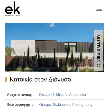
VIEW GALLERY
Κατοικία στον Διόνυσο
Αρχιτεκτονική:
Desypri & Misiaris Architecture
Φωτογράφηση:
Giorgos Sfakianakis Photography