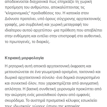
αποδεικνύεται διαχρονικά πως επηρεάζει τη χωρική
προτίμηση του ανθρώπου, αποκαλύπτοντας τις
“κληρονομικές“ προδιαθέσεις του. Η κατοικία στον
Διόνυσο προτείνει, υπό όρους σύγχρονης αρχιτεκτονικής
γραφής, μια συμβολική και χωρική μεταγραφή του
ιδιαίτερου αυτού αρχετύπου -μια πρόθεση που αποβλέπει
στην ενθύμηση και εντέλει στην επιστροφή στο αυθεντικό,
το πρωτογενές, το διαρκές.
Κτιριακή μορφολογία
Η ρητορική αυτή αποκτά αρχιτεκτονική έκφραση και
μετουσιώνεται σε ένα γεωμετρικά ορισμένο, τεκτονικό και
δωρικό αρχιτεκτονικό σύνολο -ένα δομικά συγκροτημένο
και συνεκτικό όλον, που χαρακτηρίζεται από αινιγματική
απλότητα. Η βασική συνθετική χειρονομία προκύπτει από
την αιώρηση ενός μονολιθικού όγκου από εμφανές
σκυρόδεμα. Το αυστηρά πρισματικό κέλυφος εσωκλείει
τους ιδιωτικούς χώρους ύπνου της κατοικίας.