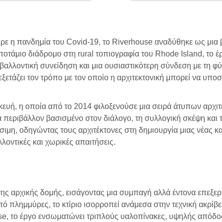
ρε η πανδημία του Covid-19, το Riverhouse αναδύθηκε ως μια
τάμιο διάδρομο στη rural τοπιογραφία του Rhode Island, το έρ
ιβαλλοντική συνείδηση και μια ουσιαστικότερη σύνδεση με τη φ
νεξετάζει τον τρόπο με τον οποίο η αρχιτεκτονική μπορεί να υπ
ευή, η οποία από το 2014 φιλοξενούσε μια σειρά άτυπων αρχιτ
να περιβάλλον βασισμένο στον διάλογο, τη συλλογική σκέψη και 
ιμη, οδηγώντας τους αρχιτέκτονες στη δημιουργία μιας νέας κα
οντικές και χωρικές απαιτήσεις.
ης αρχικής δομής, εισάγοντας μια συμπαγή αλλά έντονα επεξ
 πλημμύρες, το κτίριο ισορροπεί ανάμεσα στην τεχνική ακρίβεια
se, το έργο ενσωματώνει τριπλούς υαλοπίνακες, υψηλής απόδ