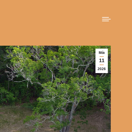
Μάι
11
2026