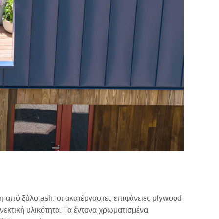
η από ξύλο ash, οι ακατέργαστες επιφάνειες plywood
υνεκτική υλικότητα. Τα έντονα χρωματισμένα