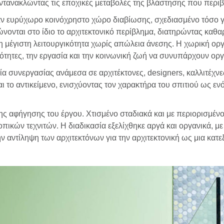
τανακλώντας τις εποχικές μεταβολές της βλάστησης που περιβά
αν ευρύχωρο κοινόχρηστο χώρο διαβίωσης, σχεδιασμένο τόσο γι
νται στο ίδιο το αρχιτεκτονικό περίβλημα, διατηρώντας καθαρ
 η μέγιστη λειτουργικότητα χωρίς απώλεια άνεσης. Η χωρική ο
ότητες, την εργασία και την κοινωνική ζωή να συνυπάρχουν οργ
ία συνεργασίας ανάμεσα σε αρχιτέκτονες, designers, καλλιτέχνε
 και το αντικείμενο, ενισχύοντας τον χαρακτήρα του σπιτιού ως
ς αφήγησης του έργου. Χτισμένο σταδιακά και με περιορισμέν
ικών τεχνιτών. Η διαδικασία εξελίχθηκε αργά και οργανικά, μ
ην αντίληψη των αρχιτεκτόνων για την αρχιτεκτονική ως μια κατε