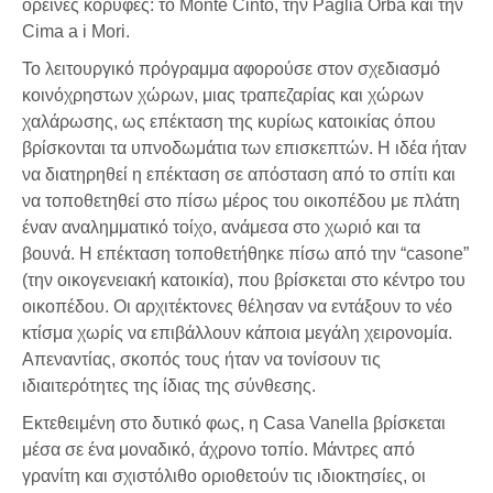
ορεινές κορυφές: το Monte Cinto, την Paglia Orba και την
Cima a i Mori.
Το λειτουργικό πρόγραμμα αφορούσε στον σχεδιασμό
κοινόχρηστων χώρων, μιας τραπεζαρίας και χώρων
χαλάρωσης, ως επέκταση της κυρίως κατοικίας όπου
βρίσκονται τα υπνοδωμάτια των επισκεπτών. Η ιδέα ήταν
να διατηρηθεί η επέκταση σε απόσταση από το σπίτι και
να τοποθετηθεί στο πίσω μέρος του οικοπέδου με πλάτη
έναν αναλημματικό τοίχο, ανάμεσα στο χωριό και τα
βουνά. Η επέκταση τοποθετήθηκε πίσω από την “casone”
(την οικογενειακή κατοικία), που βρίσκεται στο κέντρο του
οικοπέδου. Οι αρχιτέκτονες θέλησαν να εντάξουν το νέο
κτίσμα χωρίς να επιβάλλουν κάποια μεγάλη χειρονομία.
Απεναντίας, σκοπός τους ήταν να τονίσουν τις
ιδιαιτερότητες της ίδιας της σύνθεσης.
Εκτεθειμένη στο δυτικό φως, η Casa Vanella βρίσκεται
μέσα σε ένα μοναδικό, άχρονο τοπίο. Μάντρες από
γρανίτη και σχιστόλιθο οριοθετούν τις ιδιοκτησίες, οι