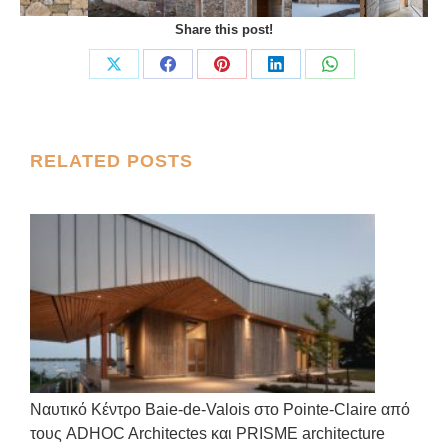
Share this post!
Share
Share
Share
Share
Share
on
on
on
on
on
X
Facebook
Pinterest
LinkedIn
WhatsApp
Post
RELATED POSTS
navigation
Ναυτικό Κέντρο Baie-de-Valois στο Pointe-Claire από
τους ADHOC Architectes και PRISME architecture