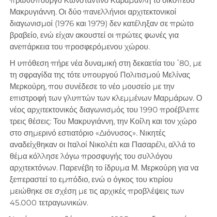
πρωθυπουργό Κωνσταντίνο Καραμανλή το οικόπεδο
Μακρυγιάννη. Οι δύο πανελλήνιοι αρχιτεκτονικοί
διαγωνισμοί (1976 και 1979) δεν κατέληξαν σε πρώτο
βραβείο, ενώ είχαν ακουστεί οι πρώτες φωνές για
ανεπάρκεια του προσφερόμενου χώρου.
Η υπόθεση πήρε νέα δυναμική στη δεκαετία του ΄80, με
τη σφραγίδα της τότε υπουργού Πολιτισμού Μελίνας
Μερκούρη, που συνέδεσε το νέο μουσείο με την
επιστροφή των γλυπτών των κλεμμένων Μαρμάρων. Ο
νέος αρχιτεκτονικός διαγωνισμός του 1990 προέβλεπε
τρεις θέσεις: Του Μακρυγιάννη, την Κοίλη και τον χώρο
στο σημερινό εστιατόριο «Διόνυσος». Νικητές
αναδείχθηκαν οι Ιταλοί Νικολέτι και Πασαρέλι, αλλά το
θέμα κόλλησε λόγω προσφυγής του συλλόγου
αρχιτεκτόνων. Παρενέβη το ίδρυμα Μ. Μερκούρη για να
ξεπεραστεί το εμπόδιο, ενώ ο όγκος του κτιρίου
μειώθηκε σε σχέση με τις αρχικές προβλέψεις των
45.000 τετραγωνικών.