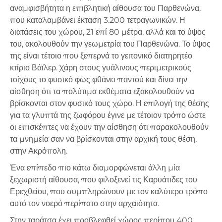
αναμφισβήτητα η επιβλητική αίθουσα του Παρθενώνα,
που καταλαμβάνει έκταση 3.200 τετραγωνικών. Η
διατάσεις του χώρου, 21 επί 80 μέτρα, αλλά και το ύψος
του, ακολουθούν την γεωμετρία του Παρθενώνα. Το ύψος
της είναι τέτοιο που ξεπερνά το γειτονικό διατηρητέο
κτίριο Βάϊλερ. Χάρη στους γυάλινους περιμετρικούς
τοίχους το φυσικό φως φθάνει παντού και δίνει την
αίσθηση ότι τα πολύτιμα εκθέματα εξακολουθούν να
βρίσκονται στον φυσικό τους χώρο. Η επιλογή της θέσης
για τα γλυπτά της ζωφόρου έγινε με τέτοιον τρόπο ώστε
οι επισκέπτες να έχουν την αίσθηση ότι παρακολουθούν
τα μνημεία σαν να βρίσκονται στην αρχική τους θέση,
στην Ακρόπολη.
Ένα επίπεδο πιο κάτω διαμορφώνεται άλλη μία
ξεχωριστή αίθουσα, που φιλοξενεί τις Καρυάτιδες του
Ερεχθείου, που συμπληρώνουν με τον καλύτερο τρόπο
αυτό τον νοερό περίπατο στην αρχαιότητα.
Στην ταράτσα έχει προβλεφθεί χώρος περίπου 400