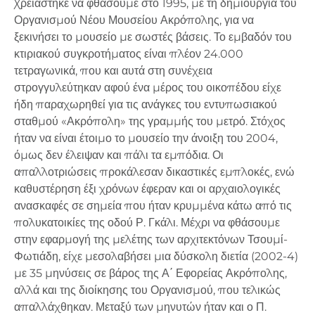
Χρειάστηκε να φθάσουμε στο 1995, με τη δημιουργία του
Οργανισμού Νέου Μουσείου Ακρόπολης, για να
ξεκινήσει το μουσείο με σωστές βάσεις. Το εμβαδόν του
κτιριακού συγκροτήματος είναι πλέον 24.000
τετραγωνικά, που και αυτά στη συνέχεια
στρογγυλεύτηκαν αφού ένα μέρος του οικοπέδου είχε
ήδη παραχωρηθεί για τις ανάγκες του εντυπωσιακού
σταθμού «Ακρόπολη» της γραμμής του μετρό. Στόχος
ήταν να είναι έτοιμο το μουσείο την άνοιξη του 2004,
όμως δεν έλειψαν και πάλι τα εμπόδια. Οι
απαλλοτριώσεις προκάλεσαν δικαστικές εμπλοκές, ενώ
καθυστέρηση έξι χρόνων έφεραν και οι αρχαιολογικές
ανασκαφές σε σημεία που ήταν κρυμμένα κάτω από τις
πολυκατοικίες της οδού Ρ. Γκάλι. Μέχρι να φθάσουμε
στην εφαρμογή της μελέτης των αρχιτεκτόνων Τσουμί-
Φωτιάδη, είχε μεσολαβήσει μια δύσκολη διετία (2002-4)
με 35 μηνύσεις σε βάρος της Α΄ Εφορείας Ακρόπολης,
αλλά και της διοίκησης του Οργανισμού, που τελικώς
απαλλάχθηκαν. Μεταξύ των μηνυτών ήταν και ο Π.