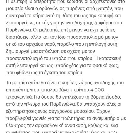
Η δεύτερη ιδιαιτερότητα που έδωσαν οι αρχιτέκτονες στο
μουσείο είναι ο ορθογώνιος πυρήνας από μπετόν, που
διαπερνά το κτίριο από τη βάση του ως την κορυφή και
λειτουργεί ως σηκός για την υποδοχή της ζωφόρου του
Παρθενώνα. Οι μελετητές επέμειναν να έχει τις ίδιες
διαστάσεις, αλλά και τον ίδιο προσανατολισμό με τον
σηκό του αρχαίου ναού, παρόλο που η επιλογή αυτή
δημιουργεί μια απόκλιση σε σχέση με τον
προσανατολισμό του υπόλοιπου κτιρίου. Η κατασκευή
αυτή λειτουργεί και ως υποδοχέας για το φυσικό φως,
που φθάνει ως τα έγκατα του κτιρίου.
Το μεσαίο επίπεδο είναι ο κυρίως χώρος υποδοχής του
επισκέπτη, που καταλαμβάνει περίπου 4.000
τετραγωνικά. Για όσους θα επιλέξουν τη βόρεια είσοδο,
από την πλευρά του Παρθενώνα, θα υπάρχουν όλες οι
εξυπηρετήσεις ενός σύγχρονου μουσείου. Έχουν
προβλεφθεί γωνιές για τα πωλητήρια, το αναψυκτήριο με
θέα προς την αρχαιολογική ανασκαφή, καθώς και ένα
αμφιθέατρο που μπορεί να φιλοξενήσει έως και 200