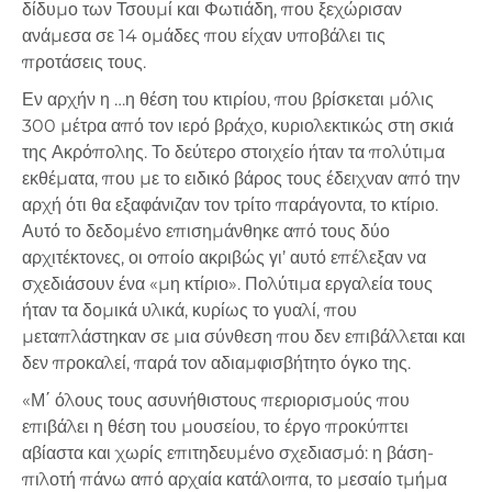
δίδυμο των Τσουμί και Φωτιάδη, που ξεχώρισαν
ανάμεσα σε 14 ομάδες που είχαν υποβάλει τις
προτάσεις τους.
Εν αρχήν η …η θέση του κτιρίου, που βρίσκεται μόλις
300 μέτρα από τον ιερό βράχο, κυριολεκτικώς στη σκιά
της Ακρόπολης. Το δεύτερο στοιχείο ήταν τα πολύτιμα
εκθέματα, που με το ειδικό βάρος τους έδειχναν από την
αρχή ότι θα εξαφάνιζαν τον τρίτο παράγοντα, το κτίριο.
Αυτό το δεδομένο επισημάνθηκε από τους δύο
αρχιτέκτονες, οι οποίο ακριβώς γι’ αυτό επέλεξαν να
σχεδιάσουν ένα «μη κτίριο». Πολύτιμα εργαλεία τους
ήταν τα δομικά υλικά, κυρίως το γυαλί, που
μεταπλάστηκαν σε μια σύνθεση που δεν επιβάλλεται και
δεν προκαλεί, παρά τον αδιαμφισβήτητο όγκο της.
«Μ΄ όλους τους ασυνήθιστους περιορισμούς που
επιβάλει η θέση του μουσείου, το έργο προκύπτει
αβίαστα και χωρίς επιτηδευμένο σχεδιασμό: η βάση-
πιλοτή πάνω από αρχαία κατάλοιπα, το μεσαίο τμήμα