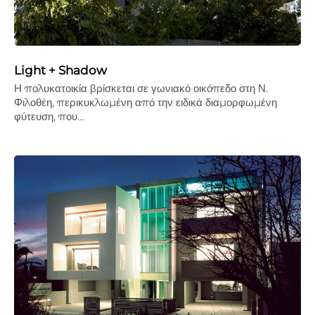
Light + Shadow
Η πολυκατοικία βρίσκεται σε γωνιακό οικόπεδο στη Ν.
Φιλοθέη, περικυκλωµένη από την ειδικά διαµορφωµένη
φύτευση, που…